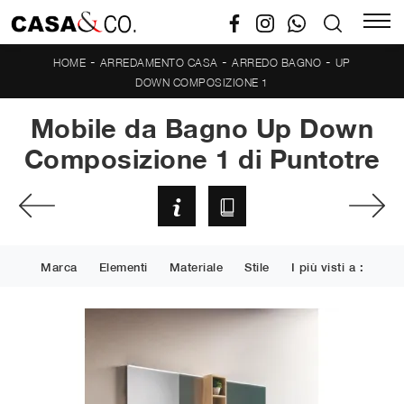
-
-
-
HOME
ARREDAMENTO CASA
ARREDO BAGNO
UP
DOWN COMPOSIZIONE 1
Mobile da Bagno Up Down
Composizione 1 di Puntotre
Marca
Elementi
Materiale
Stile
I più visti a :