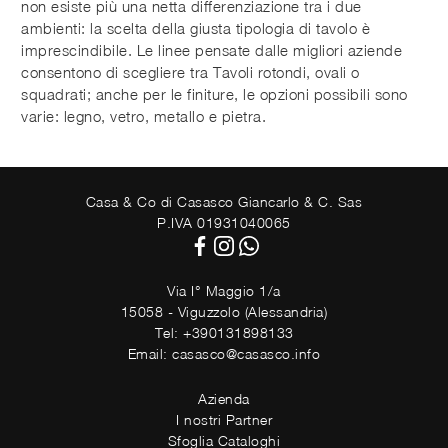
non esiste più una netta differenziazione tra i due
ambienti: la scelta della giusta tipologia di tavolo è
imprescindibile. Le linee pensate dalle migliori aziende
consentono di scegliere tra Tavoli rotondi, ovali o
squadrati; anche per le finiture, le opzioni possibili sono
varie: legno, vetro, metallo e pietra.
Casa & Co di Casasco Giancarlo & C. Sas
P.IVA 01931040065
Via I° Maggio 1/a
15058 - Viguzzolo (Alessandria)
Tel: +390131898133
Email: casasco@casasco.info
Azienda
I nostri Partner
Sfoglia Cataloghi