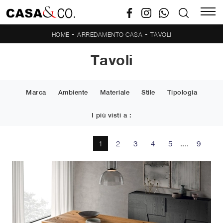
-
-
HOME
ARREDAMENTO CASA
TAVOLI
Tavoli
Marca
Ambiente
Materiale
Stile
Tipologia
I più visti a :
1
2
3
4
5
....
9