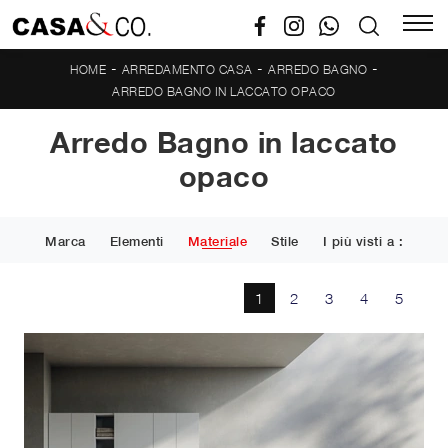
-
-
-
HOME
ARREDAMENTO CASA
ARREDO BAGNO
ARREDO BAGNO IN LACCATO OPACO
Arredo Bagno in laccato
opaco
Marca
Elementi
Materiale
Stile
I più visti a :
1
2
3
4
5