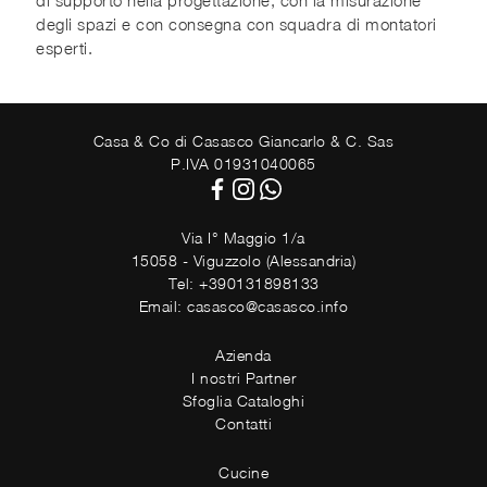
di supporto nella progettazione, con la misurazione
degli spazi e con consegna con squadra di montatori
esperti.
Casa & Co di Casasco Giancarlo & C. Sas
P.IVA 01931040065
Via I° Maggio 1/a
15058 - Viguzzolo (Alessandria)
Tel: +390131898133
Email: casasco@casasco.info
Azienda
I nostri Partner
Sfoglia Cataloghi
Contatti
Cucine