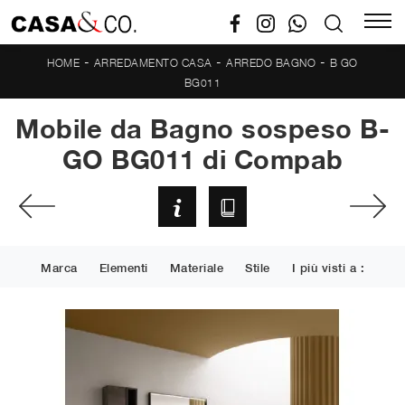
-
-
-
HOME
ARREDAMENTO CASA
ARREDO BAGNO
B GO
BG011
Mobile da Bagno sospeso B-
GO BG011 di Compab
Marca
Elementi
Materiale
Stile
I più visti a :