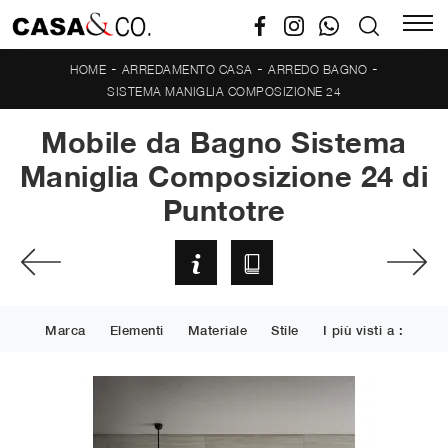
-
-
-
HOME
ARREDAMENTO CASA
ARREDO BAGNO
SISTEMA MANIGLIA COMPOSIZIONE 24
Mobile da Bagno Sistema
Maniglia Composizione 24 di
Puntotre
Marca
Elementi
Materiale
Stile
I più visti a :