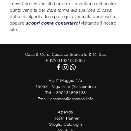
I nostri professionisti d'arredo ti aspettano nel nostro
punto vendita per
dare forma alla tua idea di casa
:
potrai rivolgerti a loro per ogni eventuale perplessità,
oppure
scopri come contattarci
visitando il nostro
sito.
Casa & Co di Casasco Giancarlo & C. Sas
P.IVA 01931040065
Via I° Maggio 1/a
15058 - Viguzzolo (Alessandria)
Tel: +390131898133
Email: casasco@casasco.info
Azienda
I nostri Partner
Sfoglia Cataloghi
Contatti