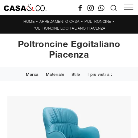
-
-
-
HOME
ARREDAMENTO CASA
POLTRONCINE
POLTRONCINE EGOITALIANO PIACENZA
Poltroncine Egoitaliano
Piacenza
Marca
Materiale
Stile
I più visti a :