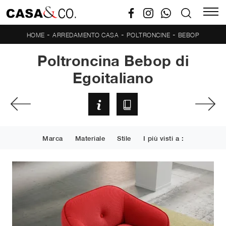
-
-
-
HOME
ARREDAMENTO CASA
POLTRONCINE
BEBOP
Poltroncina Bebop di
Egoitaliano
Marca
Materiale
Stile
I più visti a :