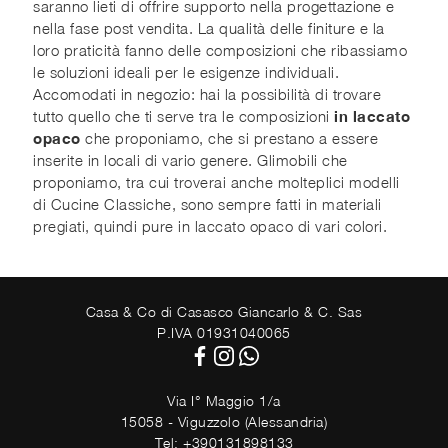
saranno lieti di offrire supporto nella progettazione e
nella fase post vendita. La qualità delle finiture e la
loro praticità fanno delle composizioni che ribassiamo
le soluzioni ideali per le esigenze individuali.
Accomodati in negozio: hai la possibilità di trovare
tutto quello che ti serve tra le composizioni
in laccato
opaco
che proponiamo, che si prestano a essere
inserite in locali di vario genere. Glimobili che
proponiamo, tra cui troverai anche molteplici modelli
di Cucine Classiche, sono sempre fatti in materiali
pregiati, quindi pure in laccato opaco di vari colori.
Casa & Co di Casasco Giancarlo & C. Sas
P.IVA 01931040065
Via I° Maggio 1/a
15058 - Viguzzolo (Alessandria)
Tel: +390131898133