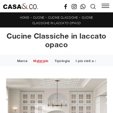
-
-
-
HOME
CUCINE
CUCINE CLASSICHE
CUCINE
CLASSICHE IN LACCATO OPACO
Cucine Classiche in laccato
opaco
Marca
Materiale
Tipologia
I più visti a :