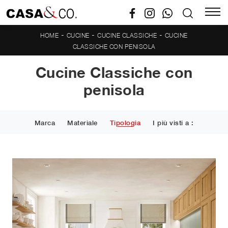
-
-
-
HOME
CUCINE
CUCINE CLASSICHE
CUCINE
CLASSICHE CON PENISOLA
Cucine Classiche con
penisola
Marca
Materiale
Tipologia
I più visti a :