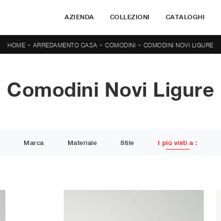
AZIENDA
COLLEZIONI
CATALOGHI
-
-
-
HOME
ARREDAMENTO CASA
COMODINI
COMODINI NOVI LIGURE
Comodini Novi Ligure
Marca
Materiale
Stile
I più visti a :