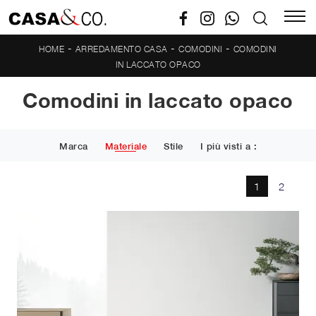
-
-
-
HOME
ARREDAMENTO CASA
COMODINI
COMODINI
IN LACCATO OPACO
Comodini in laccato opaco
Marca
Materiale
Stile
I più visti a :
1
2