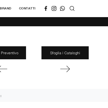
BRAND
CONTATTI
 Preventivo
Sfoglia i Cataloghi
 :