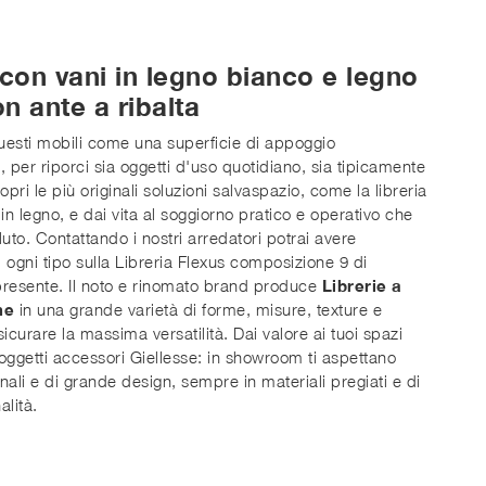
 con vani in legno bianco e legno
n ante a ribalta
uesti mobili come una superficie di appoggio
, per riporci sia oggetti d'uso quotidiano, sia tipicamente
pri le più originali soluzioni salvaspazio, come la libreria
in legno, e dai vita al soggiorno pratico e operativo che
uto. Contattando i nostri arredatori potrai avere
i ogni tipo sulla Libreria Flexus composizione 9 di
presente. Il noto e rinomato brand produce
Librerie a
ne
in una grande varietà di forme, misure, texture e
icurare la massima versatilità. Dai valore ai tuoi spazi
 oggetti accessori Giellesse: in showroom ti aspettano
onali e di grande design, sempre in materiali pregiati e di
lità.