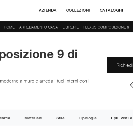
AZIENDA
COLLEZIONI
CATALOGHI
-
-
-
HOME
ARREDAMENTO CASA
LIBRERIE
FLEXUS COMPOSIZIONE 9
posizione 9 di
Richiedi
 moderne a muro e arreda i tuoi interni con il
Marca
Materiale
Stile
Tipologia
I più visti a