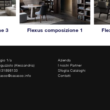
ne 3
Flexus composizione 1
Fle
ggio 1/a
Azienda
iguzzolo (Alessandria)
I nostri Partner
0131898133
Sfoglia Cataloghi
sasco@casasco.info
Contatti