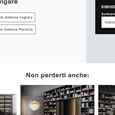
vigare
DOMAND
Scrivere
rie Giellesse Voghera
rie Giellesse Piacenza
Non perderti anche: