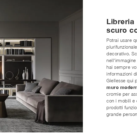
Libreria
scuro co
Potrai usare q
plurifunzionale
decorativo. Sco
nell'immagine 
hai sempre vol
informazioni d
Giellesse qui 
muro moder
cromie per ass
con i mobili e
prodotti funzi
grande persona