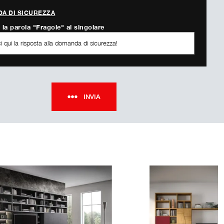
A DI SICUREZZA
 la parola "Fragole" al singolare
INVIA