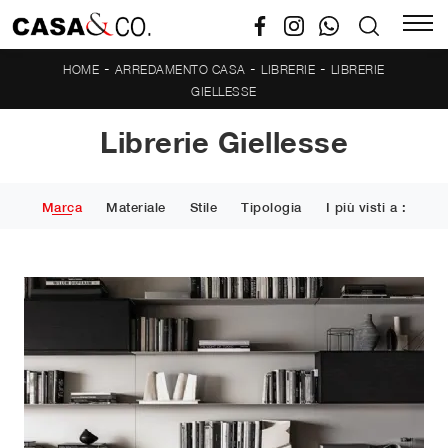
-
-
-
HOME
ARREDAMENTO CASA
LIBRERIE
LIBRERIE
GIELLESSE
Librerie Giellesse
Marca
Materiale
Stile
Tipologia
I più visti a :