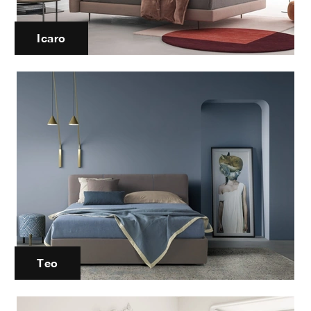
Icaro
Teo