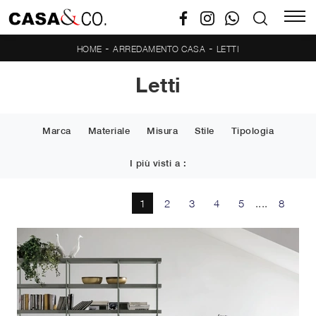
-
-
HOME
ARREDAMENTO CASA
LETTI
Letti
Marca
Materiale
Misura
Stile
Tipologia
I più visti a :
1
2
3
4
5
....
8