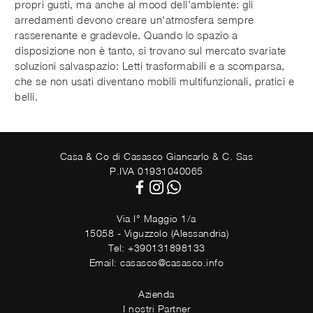
propri gusti, ma anche al mood dell'ambiente: gli
arredamenti devono creare un'atmosfera sempre
rasserenante e gradevole. Quando lo spazio a
disposizione non è tanto, si trovano sul mercato svariate
soluzioni salvaspazio: Letti trasformabili e a scomparsa,
che se non usati diventano mobili multifunzionali, pratici e
belli.
Casa & Co di Casasco Giancarlo & C. Sas
P.IVA 01931040065
Via I° Maggio 1/a
15058 - Viguzzolo (Alessandria)
Tel: +390131898133
Email: casasco@casasco.info
Azienda
I nostri Partner