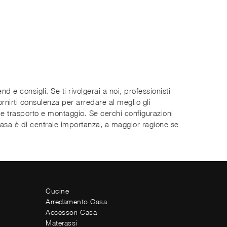
 e consigli. Se ti rivolgerai a noi, professionisti
ornirti consulenza per arredare al meglio gli
 e trasporto e montaggio. Se cerchi configurazioni
i casa è di centrale importanza, a maggior ragione se
Cucine
Arredamento Casa
Accessori Casa
Materassi