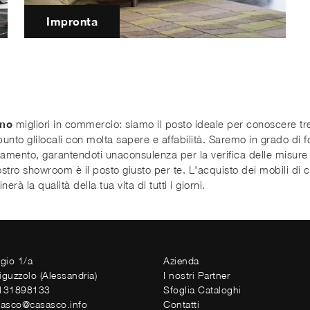
Impronta
gno
migliori in commercio: siamo il posto ideale per conoscere trend
punto glilocali con molta sapere e affabilità. Saremo in grado di f
redamento, garantendoti unaconsulenza per la verifica delle misure
l nostro showroom è il posto giusto per te. L'acquisto dei mobili d
rà la qualità della tua vita di tutti i giorni.
ggio 1/a
Azienda
iguzzolo (Alessandria)
I nostri Partner
0131898133
Sfoglia Cataloghi
sasco@casasco.info
Contatti