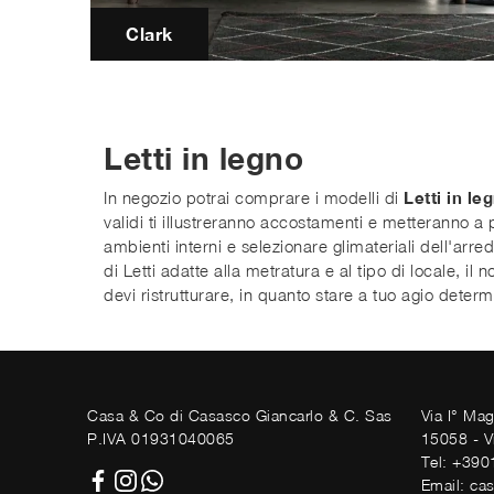
Clark
Letti in legno
In negozio potrai comprare i modelli di
Letti
in le
validi ti illustreranno accostamenti e metteranno a 
ambienti interni e selezionare glimateriali dell'ar
di Letti adatte alla metratura e al tipo di locale, i
devi ristrutturare, in quanto stare a tuo agio determine
Casa & Co di Casasco Giancarlo & C. Sas
Via I° Ma
P.IVA 01931040065
15058 - V
Tel: +39
Email: ca