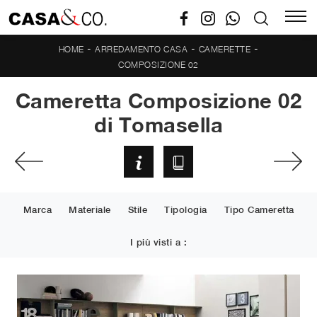
-
-
-
HOME
ARREDAMENTO CASA
CAMERETTE
COMPOSIZIONE 02
Cameretta Composizione 02
di Tomasella
Marca
Materiale
Stile
Tipologia
Tipo Cameretta
I più visti a :