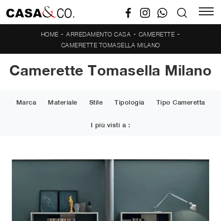
-
-
-
HOME
ARREDAMENTO CASA
CAMERETTE
CAMERETTE TOMASELLA MILANO
Camerette Tomasella Milano
Marca
Materiale
Stile
Tipologia
Tipo Cameretta
I più visti a :