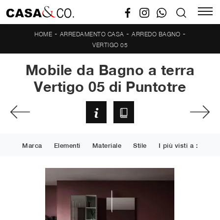
-
-
-
HOME
ARREDAMENTO CASA
ARREDO BAGNO
VERTIGO 05
Mobile da Bagno a terra
Vertigo 05 di Puntotre
Marca
Elementi
Materiale
Stile
I più visti a :