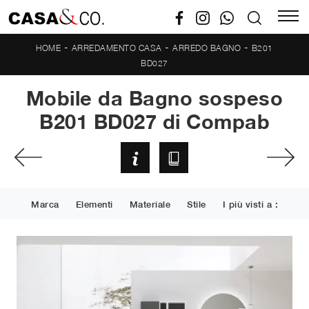
-
-
-
HOME
ARREDAMENTO CASA
ARREDO BAGNO
B201
BD027
Mobile da Bagno sospeso
B201 BD027 di Compab
Marca
Elementi
Materiale
Stile
I più visti a :