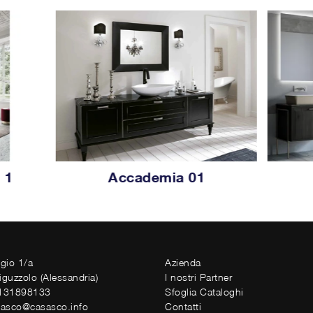
 1
Accademia 01
ggio 1/a
Azienda
iguzzolo (Alessandria)
I nostri Partner
0131898133
Sfoglia Cataloghi
sasco@casasco.info
Contatti