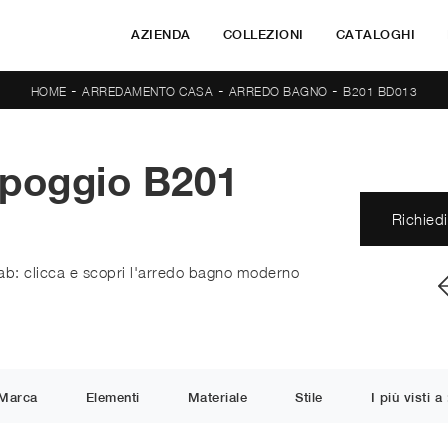
AZIENDA
COLLEZIONI
CATALOGHI
-
-
-
HOME
ARREDAMENTO CASA
ARREDO BAGNO
B201 BD013
ppoggio B201
Richiedi
ab: clicca e scopri l'arredo bagno moderno
Marca
Elementi
Materiale
Stile
I più visti a 