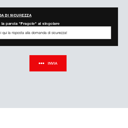
A DI SICUREZZA
 la parola "Fragole" al singolare
INVIA