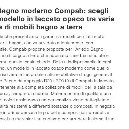
Bagno moderno Compab: scegli
odello in laccato opaco tra varie
 di mobili bagno a terra
e che presentiamo ti garantirai mobili ben fatti e alla
r il bagno, che va arredato attentamente, con
e stile. Compab propone proposte per l’Arredo Bagno
obili bagno a terra che abbinano linee ben studiate e
come questo locale chiede. Bello e indispensabile in ogni
no, un modello in laccato opaco moderno come quello
risolverà le tue problematiche abitative di ogni genere. Il
le Bagno da appoggio B201 BD013 di Compab in laccato
enente alla completa collezione di mobili per la sala da
arca, sempre di charme. Materie prime di qualità e una
 colori assicurano una personalizzazione dettagliata e
alità resistenti a differenti sostanze o composti. In negozio
re in prima persona le più belle composizioni arredative
osciuto marchio: ti attendiamo per arredare insieme il tuo