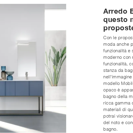
Arredo 
questo m
proposte
Con le propost
moda anche pe
funzionalità 
moderno con m
funzionalità, 
stanza da bag
nell'immagine 
modello Mobi
opaco è appart
bagno della m
ricca gamma di
materiali di qu
potrai visiona
del noto e con
bagno.