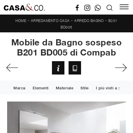
-
-
-
HOME
ARREDAMENTO CASA
ARREDO BAGNO
B201
BD005
Mobile da Bagno sospeso
B201 BD005 di Compab
Marca
Elementi
Materiale
Stile
I più visti a :