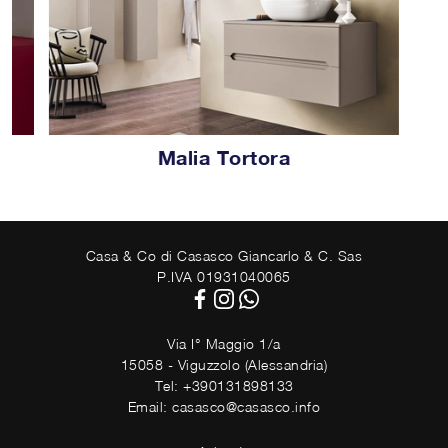
Malia Tortora
Casa & Co di Casasco Giancarlo & C. Sas
P.IVA 01931040065
Via I° Maggio 1/a
15058 - Viguzzolo (Alessandria)
Tel: +390131898133
Email: casasco@casasco.info