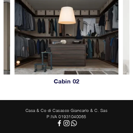
Cabin 02
C
Casa & Co di Casasco Giancarlo & C. Sas
P.IVA 01931040065