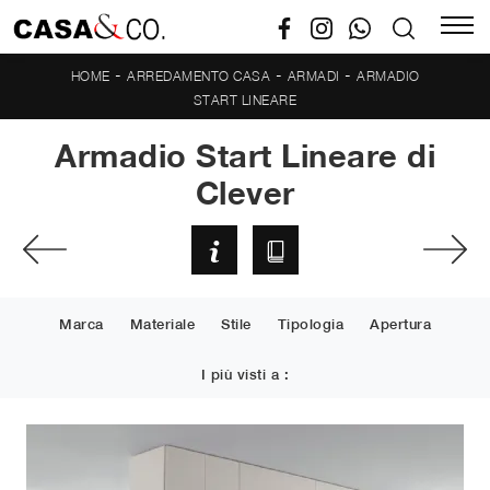
-
-
-
HOME
ARREDAMENTO CASA
ARMADI
ARMADIO
START LINEARE
Armadio Start Lineare di
Clever
Marca
Materiale
Stile
Tipologia
Apertura
I più visti a :