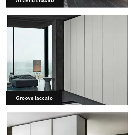
Atlantic laccato
Groove laccato