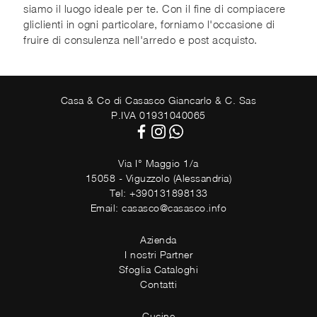
siamo il luogo ideale per te. Con il fine di compiacere
gliclienti in ogni particolare, forniamo l'occasione di
fruire di consulenza nell'arredo e post acquisto.
Casa & Co di Casasco Giancarlo & C. Sas
P.IVA 01931040065
Via I° Maggio 1/a
15058 - Viguzzolo (Alessandria)
Tel: +390131898133
Email: casasco@casasco.info
Azienda
I nostri Partner
Sfoglia Cataloghi
Contatti
Cucine