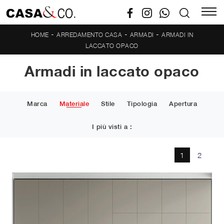
-
-
-
HOME
ARREDAMENTO CASA
ARMADI
ARMADI IN
LACCATO OPACO
Armadi in laccato opaco
Marca
Materiale
Stile
Tipologia
Apertura
I più visti a :
1
2