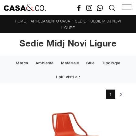
-
-
-
HOME
ARREDAMENTO CASA
SEDIE
SEDIE MIDJ NOVI
LIGURE
Sedie Midj Novi Ligure
Marca
Ambiente
Materiale
Stile
Tipologia
I più visti a :
1
2