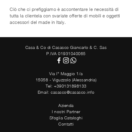
Ciò che ci prefiggiamo è accontentare le necessità di
tutta la clientela con svariate offerte di mobili e oggetti
accessori del made in Italy.
Casa & Co di Casasco Giancarlo & C. Sas
P.IVA 01931040065
Via I° Maggio 1/a
15058 - Viguzzolo (Alessandria)
Tel: +390131898133
Email: casasco@casasco.info
Azienda
I nostri Partner
Sfoglia Cataloghi
Contatti