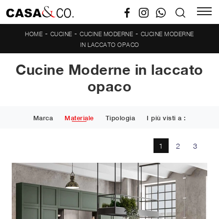
-
-
-
HOME
CUCINE
CUCINE MODERNE
CUCINE MODERNE
IN LACCATO OPACO
Cucine Moderne in laccato
opaco
Marca
Materiale
Tipologia
I più visti a :
1
2
3