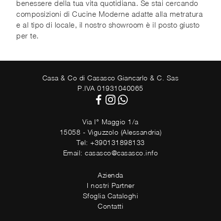
benessere della tua vita quotidiana. Se stai cercando
composizioni di Cucine Moderne adatte alla metratura
e al tipo di locale, il nostro showroom è il posto giusto
per te.
Casa & Co di Casasco Giancarlo & C. Sas
P.IVA 01931040065
Via I° Maggio 1/a
15058 - Viguzzolo (Alessandria)
Tel: +390131898133
Email: casasco@casasco.info
Azienda
I nostri Partner
Sfoglia Cataloghi
Contatti