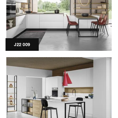
J22 009