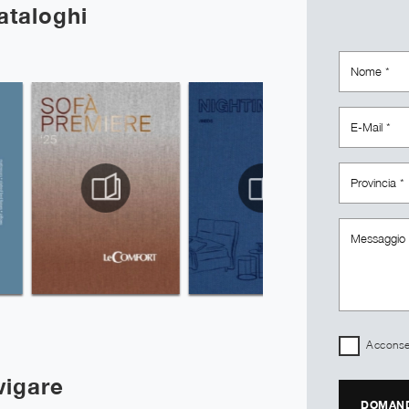
cataloghi
Acconsen
vigare
DOMAND