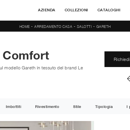
AZIENDA
COLLEZIONI
CATALOGHI
-
-
-
HOME
ARREDAMENTO CASA
SALOTTI
GARETH
e Comfort
Richiedi
 sul modello Gareth in tessuto del brand Le
Imbottiti
Rivestimento
Stile
Tipologia
I 