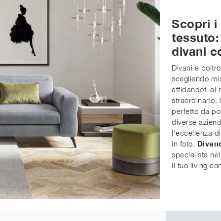
Scopri i 
tessuto:
divani c
Divani e poltr
scegliendo misu
affidandoti ai
straordinario. 
perfetto da po
diverse aziend
l'eccellenza di
in foto.
Divan
specialista n
il tuo living c