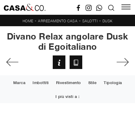
-
-
-
HOME
ARREDAMENTO CASA
SALOTTI
DUSK
Divano Relax angolare Dusk
di Egoitaliano
Marca
Imbottiti
Rivestimento
Stile
Tipologia
I più visti a :