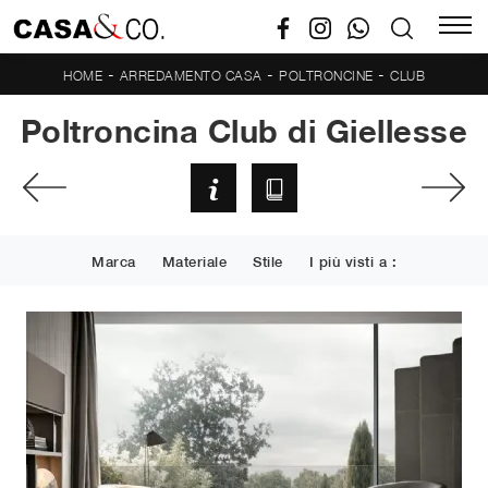
-
-
-
HOME
ARREDAMENTO CASA
POLTRONCINE
CLUB
Poltroncina Club di Giellesse
Marca
Materiale
Stile
I più visti a :