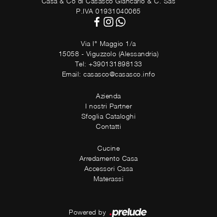
Casa & Co di Casasco Giancarlo & C. Sas
P.IVA 01931040065
Via I° Maggio 1/a
15058 - Viguzzolo (Alessandria)
Tel: +390131898133
Email: casasco@casasco.info
Azienda
I nostri Partner
Sfoglia Cataloghi
Contatti
Cucine
Arredamento Casa
Accessori Casa
Materassi
Powered by