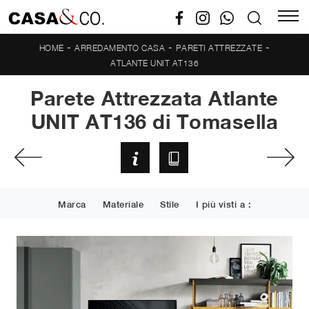
-
-
-
HOME
ARREDAMENTO CASA
PARETI ATTREZZATE
ATLANTE UNIT AT136
Parete Attrezzata Atlante
UNIT AT136 di Tomasella
Marca
Materiale
Stile
I più visti a :