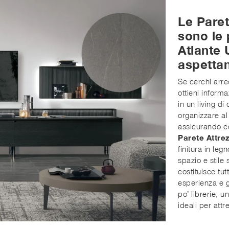
Le Pare
sono le 
Atlante 
aspetta
Se cerchi arre
ottieni inform
in un living d
organizzare al
assicurando co
Parete Attre
finitura in leg
spazio e stile 
costituisce tut
esperienza e g
po’ librerie, u
ideali per att