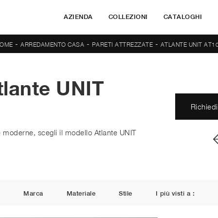
AZIENDA
COLLEZIONI
CATALOGHI
-
-
-
OME
ARREDAMENTO CASA
PARETI ATTREZZATE
ATLANTE UNIT AT1
tlante UNIT
Richiedi
te moderne, scegli il modello Atlante UNIT
Marca
Materiale
Stile
I più visti a :