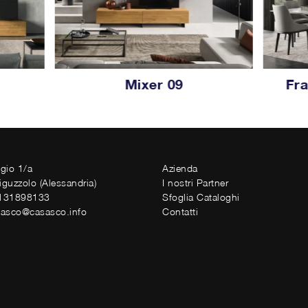
Mixer 09
Fr
ggio 1/a
Azienda
iguzzolo (Alessandria)
I nostri Partner
0131898133
Sfoglia Cataloghi
sasco@casasco.info
Contatti