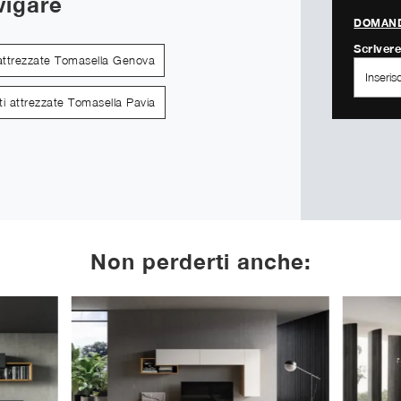
vigare
DOMAND
Scrivere
 attrezzate Tomasella Genova
ti attrezzate Tomasella Pavia
Non perderti anche: