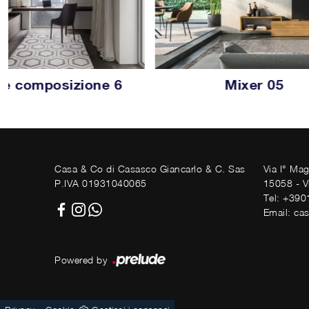
e composizione 6
Mixer 05
Casa & Co di Casasco Giancarlo & C. Sas
Via I° Ma
P.IVA 01931040065
15058 - V
Tel: +39
Email: ca
Powered by