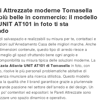
ti Attrezzate moderne Tomasella
più belle in commercio: il modello
UNIT AT101 in foto ti sta
ndo
di salvaspazio e realizzabili su misura per te, contattaci e
azioni sull'Arredamento Casa delle migliori marche. Anche
i dimensioni contenute, questo tipo di arredo riesce a
 meglio gli spazi sfruttando bene ogni angolo e
mponibilità su misura tipica delle soluzioni moderne. La
zzata Atlante UNIT AT101 di Tomasella
in foto, con
no, risolve le più personali problematiche abitative di
senza rinunciare alla ricerca stilistica. Questo modello
ta la qualità che il brand garantisce grazie a pluriennale
rande passione nel settore dell'arredo e del design. Un
n po’ contenitori ed espositori: le Pareti Attrezzate sono
rezzare uno spazio dinamico e operativo.