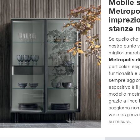
Mobile s
Metropol
imprezio
stanze 
Se quello che 
nostro punto 
migliori march
Metropolis d
particolari es
funzionalità e
sempre aggiorn
espositivo è il
modello mostra
grazie a linee
soggiorno non 
varie esigenze
su misura.