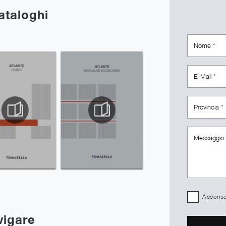
cataloghi
Acconsen
vigare