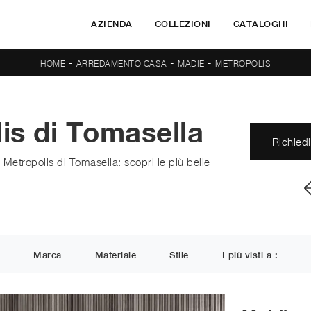
AZIENDA
COLLEZIONI
CATALOGHI
-
-
-
HOME
ARREDAMENTO CASA
MADIE
METROPOLIS
is di Tomasella
Richiedi
Metropolis di Tomasella: scopri le più belle
Marca
Materiale
Stile
I più visti a :