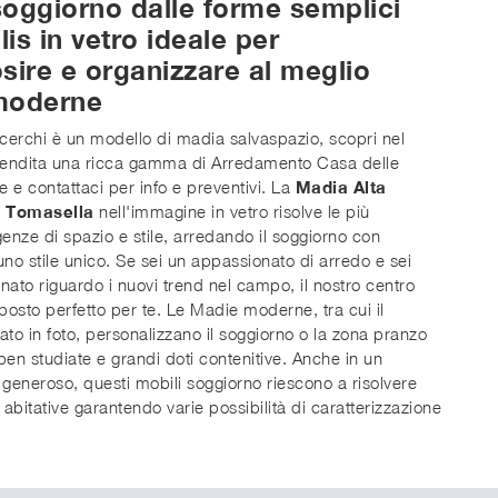
oggiorno dalle forme semplici
is in vetro ideale per
sire e organizzare al meglio
moderne
cerchi è un modello di madia salvaspazio, scopri nel
vendita una ricca gamma di Arredamento Casa delle
e e contattaci per info e preventivi. La
Madia Alta
i Tomasella
nell'immagine in vetro risolve le più
igenze di spazio e stile, arredando il soggiorno con
 uno stile unico. Se sei un appassionato di arredo e sei
ato riguardo i nuovi trend nel campo, il nostro centro
 posto perfetto per te. Le Madie moderne, tra cui il
to in foto, personalizzano il soggiorno o la zona pranzo
 ben studiate e grandi doti contenitive. Anche in un
generoso, questi mobili soggiorno riescono a risolvere
 abitative garantendo varie possibilità di caratterizzazione