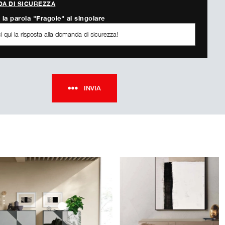
A DI SICUREZZA
 la parola "Fragole" al singolare
INVIA