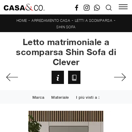
-
-
-
HOME
ARREDAMENTO CASA
LETTI A SCOMPARSA
SHIN SOFA
Letto matrimoniale a
scomparsa Shin Sofa di
Clever
Marca
Materiale
I più visti a :