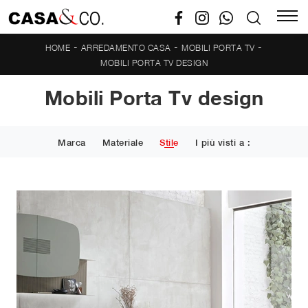
-
-
-
HOME
ARREDAMENTO CASA
MOBILI PORTA TV
MOBILI PORTA TV DESIGN
Mobili Porta Tv design
Marca
Materiale
Stile
I più visti a :