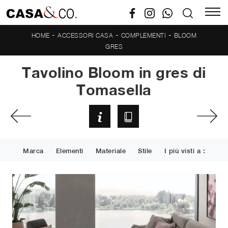
-
-
-
HOME
ACCESSORI CASA
COMPLEMENTI
BLOOM
GRES
Tavolino Bloom in gres di
Tomasella
Marca
Elementi
Materiale
Stile
I più visti a :