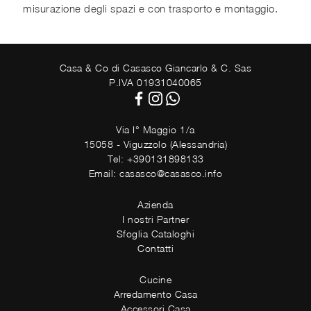
misurazione degli spazi e con trasporto e montaggio.
Casa & Co di Casasco Giancarlo & C. Sas
P.IVA 01931040065
Via I° Maggio 1/a
15058 - Viguzzolo (Alessandria)
Tel: +390131898133
Email: casasco@casasco.info
Azienda
I nostri Partner
Sfoglia Cataloghi
Contatti
Cucine
Arredamento Casa
Accessori Casa