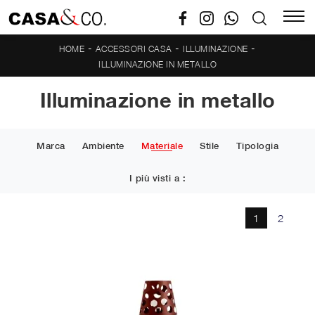
-
-
-
HOME
ACCESSORI CASA
ILLUMINAZIONE
ILLUMINAZIONE IN METALLO
Illuminazione in metallo
Marca
Ambiente
Materiale
Stile
Tipologia
I più visti a :
1
2