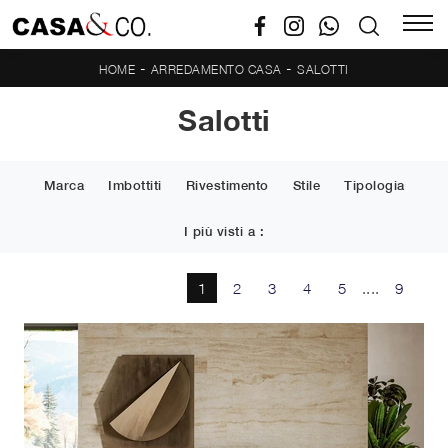
-
-
HOME
ARREDAMENTO CASA
SALOTTI
Salotti
Marca
Imbottiti
Rivestimento
Stile
Tipologia
I più visti a :
1
2
3
4
5
....
9