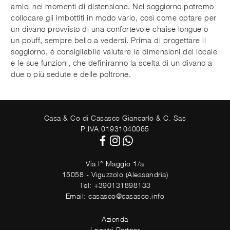
amici nei momenti di distensione. Nel soggiorno potremo
collocare gli imbottiti in modo vario, così come optare per
un divano provvisto di una confortevole chaise longue o
un pouff, sempre bello a vedersi. Prima di progettare il
soggiorno, è consigliabile valutare le dimensioni del locale
e le sue funzioni, che definiranno la scelta di un divano a
due o più sedute e delle poltrone.
Casa & Co di Casasco Giancarlo & C. Sas
P.IVA 01931040065
Via I° Maggio 1/a
15058 - Viguzzolo (Alessandria)
Tel: +390131898133
Email: casasco@casasco.info
Azienda
I nostri Partner